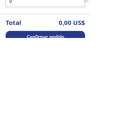
Total
0,00 US$
Confirmar pedido
Asociación Argentina de Eneagrama.
IEA Affliate.
All rights reserved.