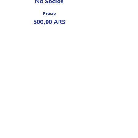
No Socios
Precio
500,00 ARS
Asociación Argentina de Eneagrama.
IEA Affliate.
All rights reserved.
¡Recibe novedades por email!