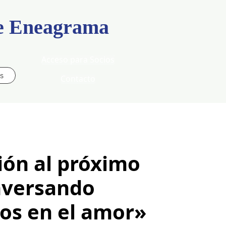
de Eneagrama
Acceso para Socios
s
Contacto
ión al próximo
versando
os en el amor»