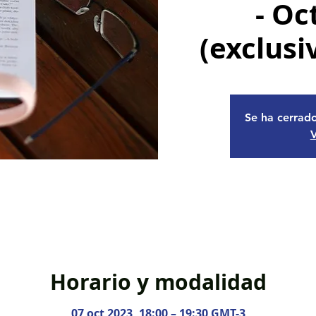
- Oc
(exclusi
Se ha cerrado
V
Horario y modalidad
07 oct 2023, 18:00 – 19:30 GMT-3