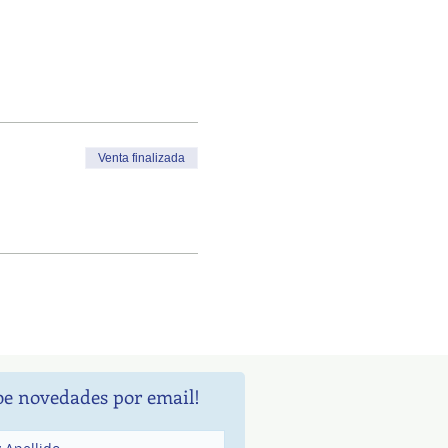
Venta finalizada
be novedades por email!