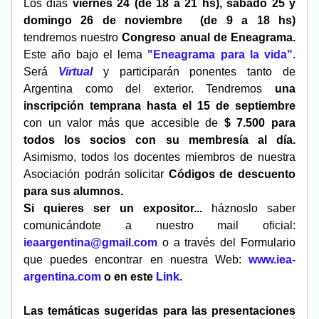
Los días 
viernes 24 (de 18 a 21 hs), sábado 25 y 
domingo 26 de noviembre  (de 9 a 18 hs) 
tendremos nuestro 
Congreso anual de Eneagrama. 
Este año bajo el lema
"Eneagrama para la vida".
Será 
Virtual
y participarán ponentes tanto de 
Argentina como del exterior. Tendremos 
una 
inscripción temprana hasta el 15 de septiembre 
con un valor más que accesible de
 $ 7.500 para 
todos los socios con su membresía al día. 
Asimismo, todos los docentes miembros de nuestra 
Asociación podrán solicitar
 Códigos de descuento 
para sus alumnos.
Si quieres ser un expositor...
 háznoslo saber 
comunicándote a nuestro mail oficial: 
ieaargentina@gmail.com
 o a través del Formulario 
que puedes encontrar en nuestra Web: 
www.iea-
argentina.com 
o en este
Link
.
Las temáticas sugeridas para las presentaciones 