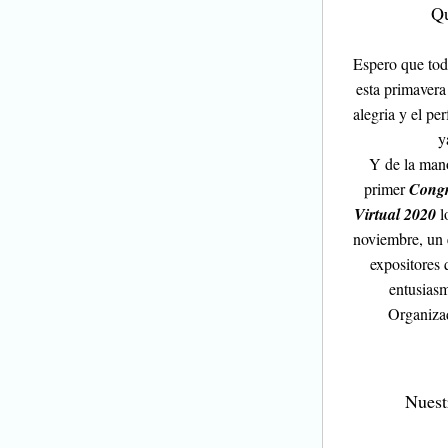
Qu
Espero que tod
esta primavera
alegria y el pe
y
Y de la mano
primer 
Congr
Virtual 2020
l
noviembre, un e
expositores 
entusiasm
Organizad
Nuest